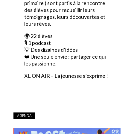
primaire ) sont partis à la rencontre
des élèves pour recueillir leurs
témoignages, leurs découvertes et
leurs rêves.
🌍 22 élèves
🎙️ 1 podcast
💡 Des dizaines d’idées
❤️ Une seule envie : partager ce qui
les passionne.
XL ON AIR – La jeunesse s’exprime !
AGENDA