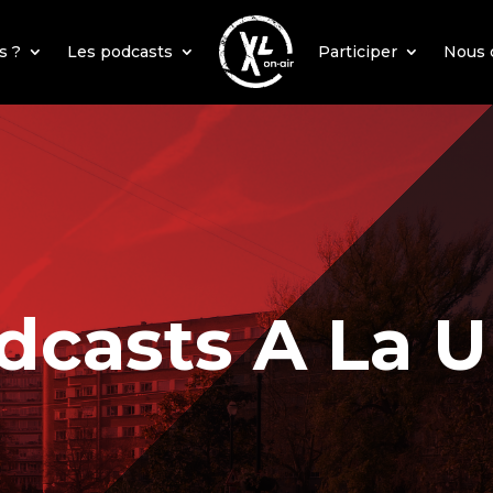
s ?
Les podcasts
Participer
Nous 
dcasts A La U