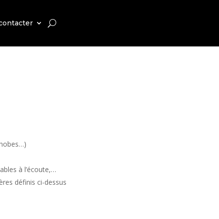
contacter
ophobes…)
iables à l’écoute,…
ères définis ci-dessus