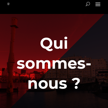
Qui
sommes-
nous
?