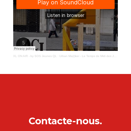
XL ON AIR - by SOS Jeunes QL
·
Urban Ma(r)ker - Le Temps de Midi des Jeunes en Questions
Contacte-nous.